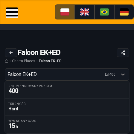
Falcon EK+ED
Charm Places
Falcon EK+ED
Wariant
Falcon EK+ED
Lvl
400
Dostępne profesje
REKOMENDOWANY POZIOM
400
TRUDNOŚĆ
Hard
Parametry trasy
WYMAGANY CZAS
15
h