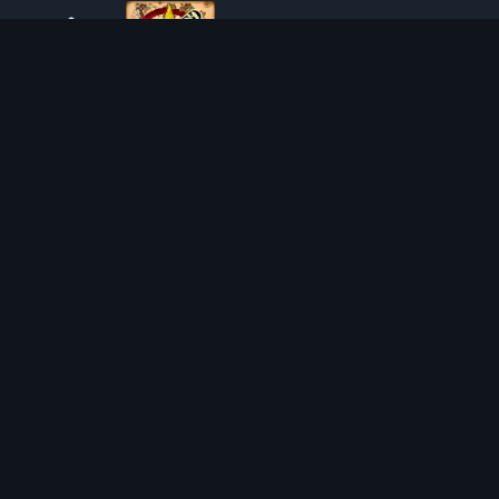
O TIBIAROUTE
TibiaRoute to Twoje kompletne źródło poradników,
kalkulatorów i interaktywnych map do Tibii. Pomagamy
społeczności znaleźć najlepsze miejsca do expienia,
zarabiania i efektywnego rozwoju postaci.
Discord
Discord BOT
MIEJSCA POLOWAŃ
KALKULATORY
SOLO
LOOT SPLITTER
DUO
KALKULATOR POZIOMU
4VOC
KALKULATOR SKILLOWANIA
HUNTING PLACES
KALKULATOR KOSZTÓW IMBUE