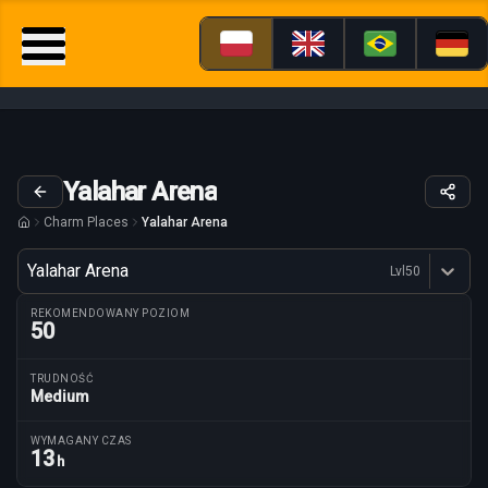
Yalahar Arena
Charm Places
Yalahar Arena
Wariant
Yalahar Arena
Lvl
50
Dostępne profesje
REKOMENDOWANY POZIOM
50
TRUDNOŚĆ
Medium
Parametry trasy
WYMAGANY CZAS
13
h