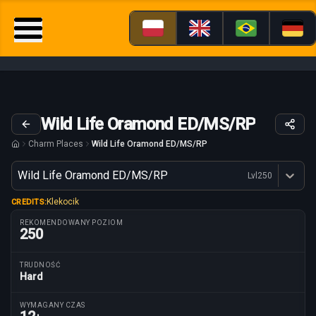
Wild Life Oramond ED/MS/RP
Charm Places
Wild Life Oramond ED/MS/RP
Wariant
Wild Life Oramond ED/MS/RP
Lvl
250
Dostępne profesje
Klekocik
CREDITS:
REKOMENDOWANY POZIOM
250
TRUDNOŚĆ
Hard
Parametry trasy
WYMAGANY CZAS