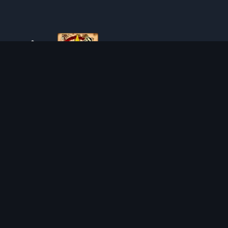
O TIBIAROUTE
TibiaRoute to Twoje kompletne źródło poradników,
kalkulatorów i interaktywnych map do Tibii. Pomagamy
społeczności znaleźć najlepsze miejsca do expienia,
zarabiania i efektywnego rozwoju postaci.
Discord
Discord BOT
MIEJSCA POLOWAŃ
KALKULATORY
SOLO
LOOT SPLITTER
DUO
KALKULATOR POZIOMU