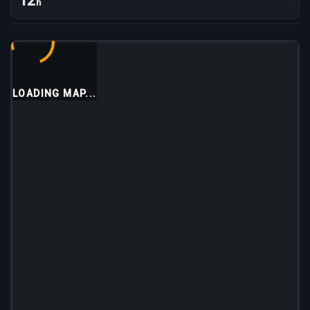
12
h
LOADING MAP...