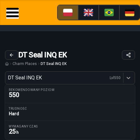
DT Seal INQ EK
Charm Places
DT Seal INQ EK
Wariant
DT Seal INQ EK
Lvl
550
Dostępne profesje
REKOMENDOWANY POZIOM
550
TRUDNOŚĆ
Hard
Parametry trasy
WYMAGANY CZAS
25
h