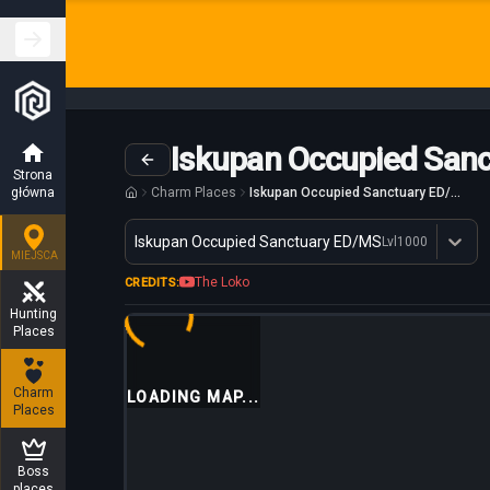
Iskupan Occupied San
Strona
główna
Charm Places
Iskupan Occupied Sanctuary ED/MS
Wariant
Iskupan Occupied Sanctuary ED/MS
Lvl
1000
Dostępne profesje
MIEJSCA
The Loko
CREDITS:
Hunting
Places
Charm
LOADING MAP...
Places
Boss
places