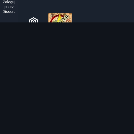
Zaloguj
przez
Discord
O TIBIAROUTE
TibiaRoute to Twoje kompletne źródło poradników,
kalkulatorów i interaktywnych map do Tibii. Pomagamy
społeczności znaleźć najlepsze miejsca do expienia,
zarabiania i efektywnego rozwoju postaci.
Discord
Discord BOT
Tibia EXP Routes ©
2026
.
Wszelkie prawa zastrzeżone.
Tibia jest tworzona i chroniona prawem autorskim przez
CipSoft GmbH
. Tibia is a 
texts are copyrighted by CipSoft GmbH.