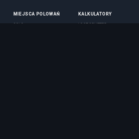
MIEJSCA POLOWAŃ
KALKULATORY
SOLO
LOOT SPLITTER
DUO
KALKULATOR POZIOMU
4VOC
KALKULATOR
SKILLOWANIA
HUNTING PLACES
KALKULATOR KOSZTÓW
IMBUE
KALKULATOR OBRAŻEŃ NA
BOSSACH
QUIZ PROFESJI
registered trademark of CipSoft GmbH. All related images and