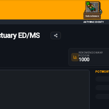
Ankrahmun
AKTYWNE EVENTY
ctuary ED/MS
Parametry trasy
REKOMENDOWANY
POZIOM
1000
POTWOR
+20%
+15%