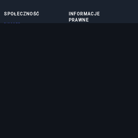
SPOŁECZNOŚĆ
INFORMACJE
PRAWNE
DISCORD
REGULAMIN
DISCORD BOT
POLITYKA PRYWATNOŚCI
KONTAKT
POLITYKA COOKIES
PARTNERS
O NAS