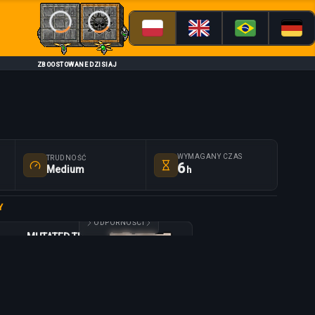
Loading...
Loading...
ZBOOSTOWANE DZISIAJ
WYMAGANY CZAS
TRUDNOŚĆ
6
Medium
h
Y
ODPORNOŚCI
MUTATED TIGER
MUTATED TIGER
1100
750
25
6 h
-20%
-20%
-20%
-80%