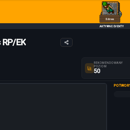
Edron
AKTYWNE EVENTY
s RP/EK
Parametry trasy
REKOMENDOWANY
POZIOM
50
POTWOR
+5%