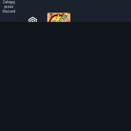
Zaloguj
przez
Discord
O TIBIAROUTE
TibiaRoute to Twoje kompletne źródło poradników,
kalkulatorów i interaktywnych map do Tibii. Pomagamy
społeczności znaleźć najlepsze miejsca do expienia,
zarabiania i efektywnego rozwoju postaci.
Discord
Discord BOT
Tibia EXP Routes ©
2026
.
Wszelkie prawa zastrzeżone.
Tibia jest tworzona i chroniona prawem autorskim przez
CipSoft GmbH
. Tibia is a 
texts are copyrighted by CipSoft GmbH.