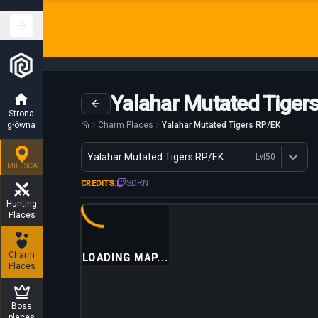
Yalahar Mutated Tiger
Strona
główna
Charm Places
Yalahar Mutated Tigers RP/EK
Wariant
Yalahar Mutated Tigers RP/EK
Lvl
50
Dostępne profesje
MIEJSCA
SDRN
CREDITS:
Hunting
Places
Charm
LOADING MAP...
Places
Boss
places