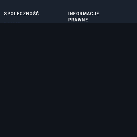
SPOŁECZNOŚĆ
INFORMACJE
PRAWNE
DISCORD
REGULAMIN
DISCORD BOT
POLITYKA PRYWATNOŚCI
KONTAKT
POLITYKA COOKIES
PARTNERS
O NAS