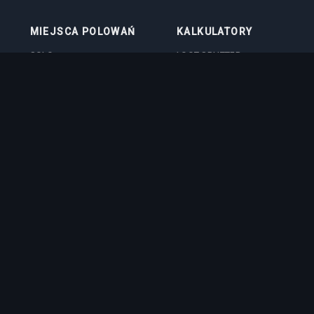
MIEJSCA POLOWAŃ
KALKULATORY
SOLO
LOOT SPLITTER
DUO
KALKULATOR POZIOMU
4VOC
KALKULATOR
SKILLOWANIA
HUNTING PLACES
KALKULATOR KOSZTÓW
IMBUE
KALKULATOR OBRAŻEŃ NA
BOSSACH
QUIZ PROFESJI
registered trademark of CipSoft GmbH. All related images and