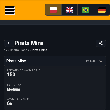
Pirats Mine
Charm Places
Pirats Mine
Wariant
Pirats Mine
Lvl
150
Dostępne profesje
REKOMENDOWANY POZIOM
150
TRUDNOŚĆ
Medium
Parametry trasy
WYMAGANY CZAS
6
h