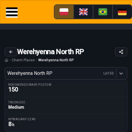
Werehyenna North RP
Charm Places
Werehyenna North RP
Wariant
Werehyenna North RP
Lvl
150
Dostępne profesje
REKOMENDOWANY POZIOM
150
TRUDNOŚĆ
Medium
Parametry trasy
WYMAGANY CZAS
8
h