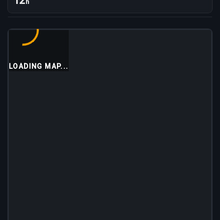
12
h
LOADING MAP...