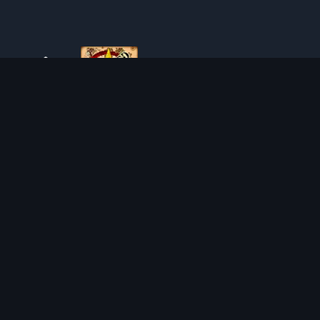
O TIBIAROUTE
TibiaRoute to Twoje kompletne źródło poradników,
kalkulatorów i interaktywnych map do Tibii. Pomagamy
społeczności znaleźć najlepsze miejsca do expienia,
zarabiania i efektywnego rozwoju postaci.
Discord
Discord BOT
MIEJSCA POLOWAŃ
KALKULATORY
SOLO
LOOT SPLITTER
DUO
KALKULATOR POZIOMU