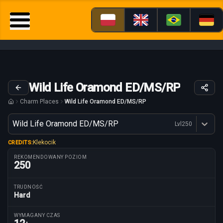
Wild Life Oramond ED/MS/RP
Charm Places
Wild Life Oramond ED/MS/RP
Wariant
Wild Life Oramond ED/MS/RP
Lvl
250
Dostępne profesje
Klekocik
CREDITS:
REKOMENDOWANY POZIOM
250
TRUDNOŚĆ
Hard
Parametry trasy
WYMAGANY CZAS