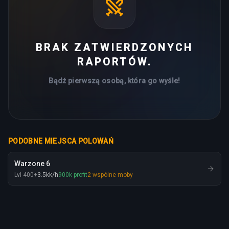
BRAK ZATWIERDZONYCH
RAPORTÓW.
Bądź pierwszą osobą, która go wyśle!
PODOBNE MIEJSCA POLOWAŃ
Warzone 6
Lvl
400
+
3.5
kk
/h
900
k
profit
2
wspólne moby