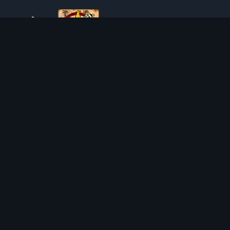
O TIBIAROUTE
TibiaRoute to Twoje kompletne źródło poradników,
kalkulatorów i interaktywnych map do Tibii. Pomagamy
społeczności znaleźć najlepsze miejsca do expienia,
zarabiania i efektywnego rozwoju postaci.
Discord
Discord BOT
MIEJSCA POLOWAŃ
KALKULATORY
SOLO
LOOT SPLITTER
DUO
KALKULATOR POZIOMU
4VOC
KALKULATOR SKILLOWANIA
HUNTING PLACES
KALKULATOR KOSZTÓW IMBUE