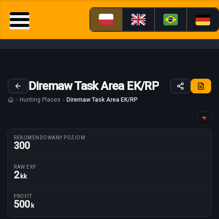
Diremaw Task Area EK/RP
Hunting Places
Diremaw Task Area EK/RP
Poradnik dostosowany dla
REKOMENDOWANY POZIOM
300
RAW EXP
2
kk
Parametry trasy
PROFIT
500
k