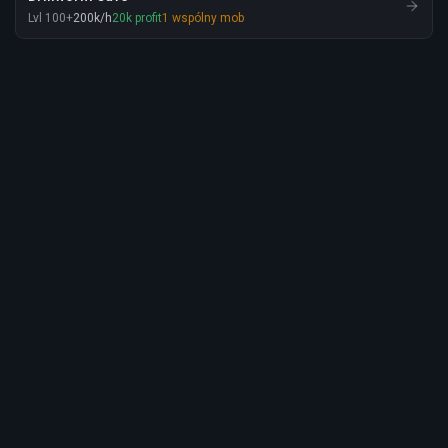
Lvl
100
+
200
k
/h
20
k
profit
1
wspólny mob