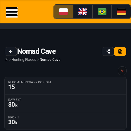
Nomad Cave
Hunting Places
Nomad Cave
Poradnik dostosowany dla
REKOMENDOWANY POZIOM
15
RAW EXP
30
k
Parametry trasy
PROFIT
30
k