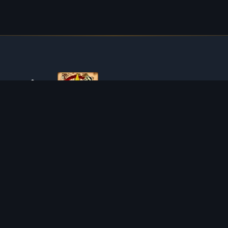
O TIBIAROUTE
TibiaRoute to Twoje kompletne źródło poradników,
kalkulatorów i interaktywnych map do Tibii. Pomagamy
społeczności znaleźć najlepsze miejsca do expienia,
zarabiania i efektywnego rozwoju postaci.
Discord
Discord BOT
MIEJSCA POLOWAŃ
KALKULATORY