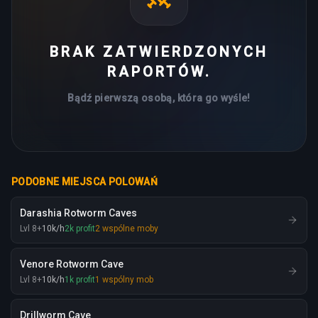
BRAK ZATWIERDZONYCH
RAPORTÓW.
Bądź pierwszą osobą, która go wyśle!
PODOBNE MIEJSCA POLOWAŃ
Darashia Rotworm Caves
Lvl
8
+
10
k
/h
2
k
profit
2
wspólne moby
Venore Rotworm Cave
Lvl
8
+
10
k
/h
1
k
profit
1
wspólny mob
Drillworm Cave