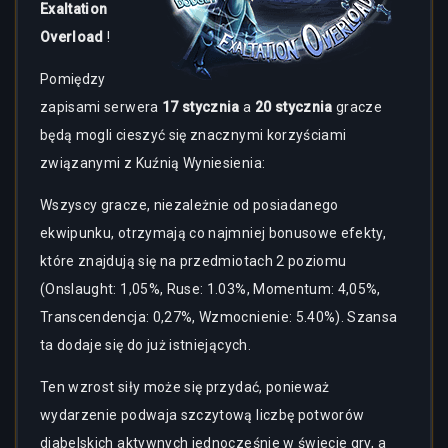
Exaltation
Overload
!
Pomiędzy
zapisami serwera
17 stycznia
a
20 stycznia
gracze
będą mogli cieszyć się znacznymi korzyściami
związanymi z Kuźnią Wyniesienia:
Wszyscy gracze, niezależnie od posiadanego
ekwipunku, otrzymają co najmniej bonusowe efekty,
które znajdują się na przedmiotach 2 poziomu
(Onslaught: 1,05%, Ruse: 1.03%, Momentum: 4,05%,
Transcendencja: 0,27%, Wzmocnienie: 5.40%). Szansa
ta dodaje się do już istniejących.
Ten wzrost siły może się przydać, ponieważ
wydarzenie podwaja szczytową liczbę potworów
diabelskich aktywnych jednocześnie w świecie gry, a