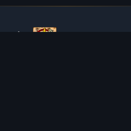
O TIBIAROUTE
TibiaRoute to Twoje kompletne źródło poradników,
kalkulatorów i interaktywnych map do Tibii. Pomagamy
społeczności znaleźć najlepsze miejsca do expienia,
zarabiania i efektywnego rozwoju postaci.
Discord
Discord BOT
MIEJSCA POLOWAŃ
KALKULATORY
SOLO
LOOT SPLITTER