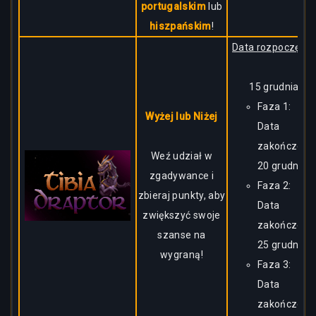
portugalskim
lub
hiszpańskim
!
Data rozpoczęcia:
15 grudnia
Faza 1:
Wyżej lub Niżej
Data
zakończenia
Weź udział w
20 grudnia
zgadywance i
Faza 2:
zbieraj punkty, aby
Data
zwiększyć swoje
zakończenia
szanse na
25 grudnia
wygraną!
Faza 3:
Data
zakończenia