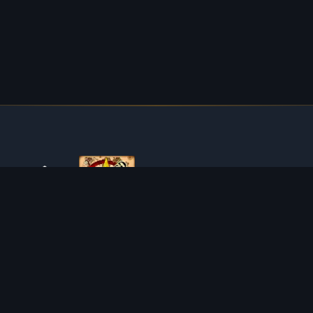
O TIBIAROUTE
TibiaRoute to Twoje kompletne źródło poradników,
kalkulatorów i interaktywnych map do Tibii. Pomagamy
społeczności znaleźć najlepsze miejsca do expienia,
zarabiania i efektywnego rozwoju postaci.