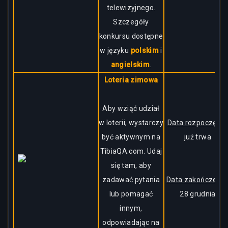
telewizyjnego.
Szczegóły
konkursu dostępne
w języku
polskim
i
angielskim
.
Loteria zimowa
Aby wziąć udział
w loterii, wystarczy
Data rozpoczęcia:
być aktywnym na
już trwa
TibiaQA.com. Udaj
się tam, aby
zadawać pytania
Data zakończenia
lub pomagać
28 grudnia
innym,
odpowiadając na