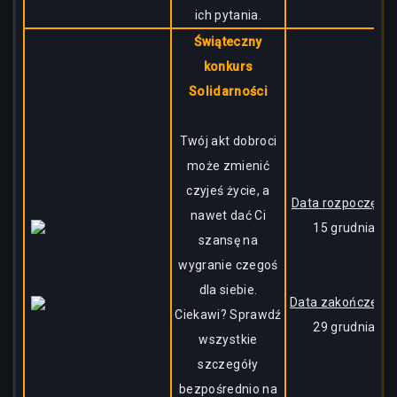
ich pytania.
Świąteczny
konkurs
Solidarności
Twój akt dobroci
może zmienić
czyjeś życie, a
Data rozpoczęcia:
nawet dać Ci
15 grudnia
szansę na
wygranie czegoś
dla siebie.
Data zakończenia
Ciekawi? Sprawdź
29 grudnia
wszystkie
szczegóły
bezpośrednio na