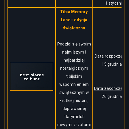
1 stycznia
Tibia Memory
Lane - edycja
świąteczna
Podziel się swoim
najmilszym i
Data rozpoczęcia:
najbardziej
15 grudnia
nostalgicznym
tibijskim
wspomnieniem
Data zakończenia
świątecznym w
26 grudnia
krótkiej historii,
doprawionej
starymi lub
nowymi zrzutami