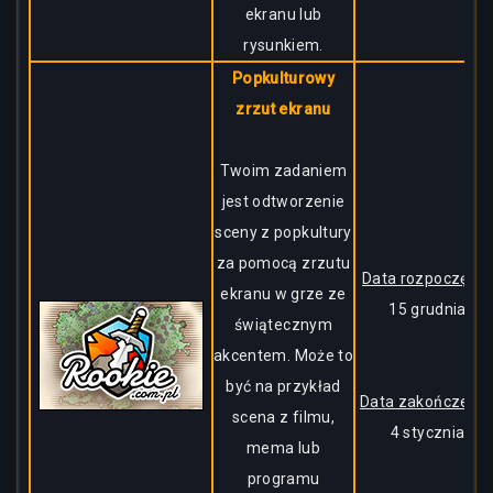
ekranu lub
rysunkiem.
Popkulturowy
zrzut ekranu
Twoim zadaniem
jest odtworzenie
sceny z popkultury
za pomocą zrzutu
Data rozpoczęcia:
ekranu w grze ze
15 grudnia
świątecznym
akcentem. Może to
być na przykład
Data zakończenia
scena z filmu,
4 stycznia
mema lub
programu