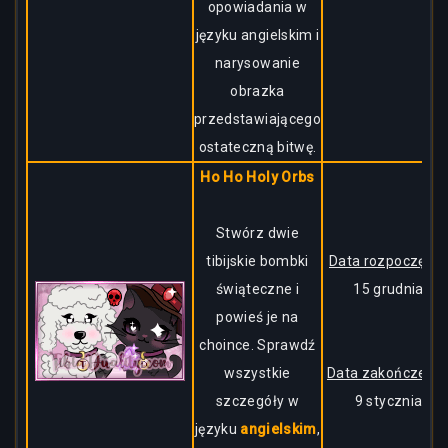
opowiadania w
języku angielskim i
narysowanie
obrazka
przedstawiającego
ostateczną bitwę.
Ho Ho Holy Orbs
Stwórz dwie
tibijskie bombki
Data rozpoczęcia:
świąteczne i
15 grudnia
powieś je na
choince. Sprawdź
wszystkie
Data zakończenia
szczegóły w
9 stycznia
języku
angielskim
,