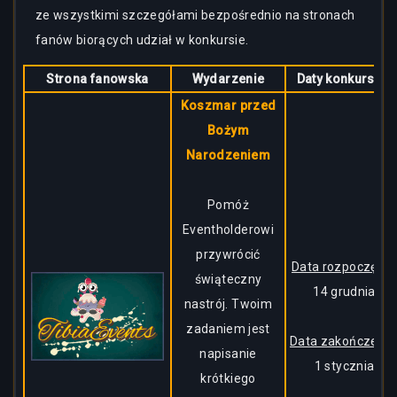
ze wszystkimi szczegółami bezpośrednio na stronach
fanów biorących udział w konkursie.
Strona fanowska
Wydarzenie
Daty konkursów
Koszmar przed
Bożym
Narodzeniem
Pomóż
Eventholderowi
przywrócić
Data rozpoczęcia:
świąteczny
14 grudnia
nastrój. Twoim
zadaniem jest
Data zakończenia
napisanie
1 stycznia
krótkiego