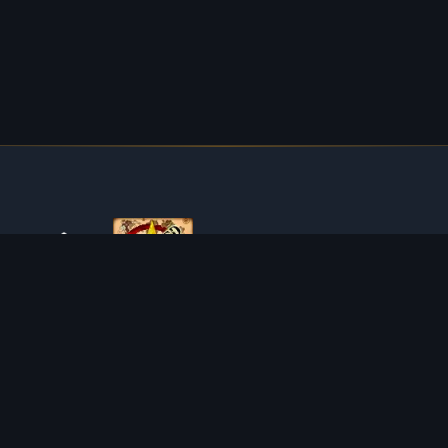
O TIBIAROUTE
TibiaRoute to Twoje kompletne źródło poradników,
kalkulatorów i interaktywnych map do Tibii. Pomagamy
społeczności znaleźć najlepsze miejsca do expienia,
zarabiania i efektywnego rozwoju postaci.
Discord
Discord BOT