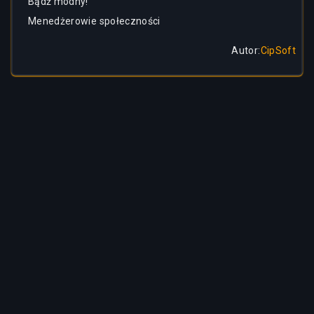
Bądź modny!
Menedżerowie społeczności
Autor
:
CipSoft