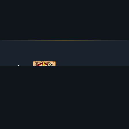
O TIBIAROUTE
TibiaRoute to Twoje kompletne źródło poradników,
kalkulatorów i interaktywnych map do Tibii. Pomagamy
społeczności znaleźć najlepsze miejsca do expienia,
zarabiania i efektywnego rozwoju postaci.
Discord
Discord BOT