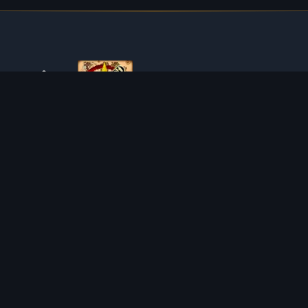
O TIBIAROUTE
TibiaRoute to Twoje kompletne źródło poradników,
kalkulatorów i interaktywnych map do Tibii. Pomagamy
społeczności znaleźć najlepsze miejsca do expienia,
zarabiania i efektywnego rozwoju postaci.
Discord
Discord BOT
MIEJSCA POLOWAŃ
KALKULATORY
SOLO
LOOT SPLITTER