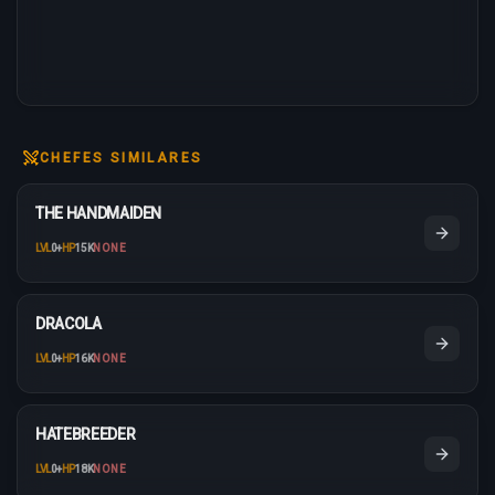
CHEFES SIMILARES
THE HANDMAIDEN
LVL
0
+
HP
15K
NONE
DRACOLA
LVL
0
+
HP
16K
NONE
HATEBREEDER
LVL
0
+
HP
18K
NONE