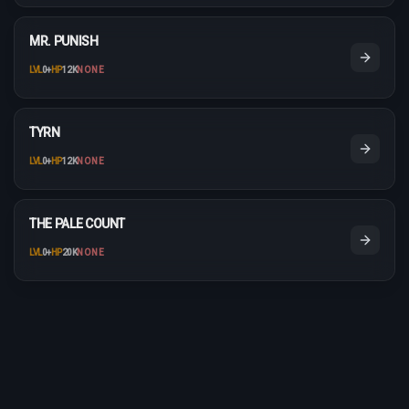
MR. PUNISH
LVL
0
+
HP
12K
NONE
TYRN
LVL
0
+
HP
12K
NONE
THE PALE COUNT
LVL
0
+
HP
20K
NONE