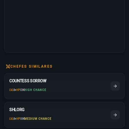
CHEFES SIMILARES
COUNTESS SORROW
LVL
0
+
HP
13K
HIGH CHANCE
SHLORG
LVL
0
+
HP
10K
MEDIUM CHANCE