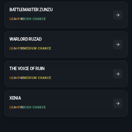
BATTLEMASTER ZUNZU
LVL
0
+
HP
4K
HIGH CHANCE
WARLORD RUZAD
LVL
0
+
HP
3K
MEDIUM CHANCE
THE VOICE OF RUIN
LVL
0
+
HP
6K
MEDIUM CHANCE
XENIA
LVL
0
+
HP
0K
HIGH CHANCE