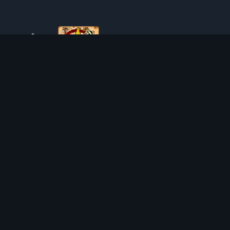
SOBRE O TIBIAROUTE
O TibiaRoute é a sua fonte definitiva de guias de caça,
calculadoras e mapas interativos de Tibia. Ajudamos a
comunidade a encontrar os melhores lugares para subir de
nível, lucrar e dominar o jogo com eficiência.
Discord
Discord BOT
LOCAIS DE CAÇA
CALCULADORAS
SOLO
SEPARADOR DE SAQUE
DUO
CALCULADORA DE NÍVEL
4VOC
CALCULADORA DE TREINO