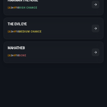
HAIRMAN THE HUGE
LVL
0
+
HP
1K
HIGH CHANCE
THE EVIL EYE
LVL
0
+
HP
1K
MEDIUM CHANCE
MAHATHEB
LVL
0
+
HP
1K
NONE