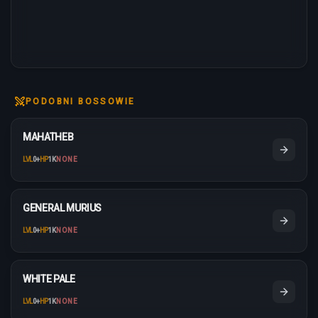
PODOBNI BOSSOWIE
MAHATHEB
LVL
0
+
HP
1K
NONE
GENERAL MURIUS
LVL
0
+
HP
1K
NONE
WHITE PALE
LVL
0
+
HP
1K
NONE