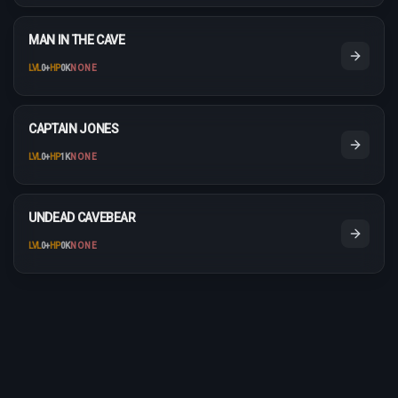
MAN IN THE CAVE
LVL
0
+
HP
0K
NONE
CAPTAIN JONES
LVL
0
+
HP
1K
NONE
UNDEAD CAVEBEAR
LVL
0
+
HP
0K
NONE