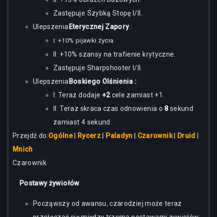
Zastępuje Szybką Stopę I/II.
Ulepszenia
Eterycznej Zapory
:
I: +10% pijawki życia.
II: +10% szansy na trafienie krytyczne.
Zastępuje Sharpshooter I/II.
Ulepszenia
Boskiego Olśnienia
:
I: Teraz dodaje
+2
cele zamiast +1.
II: Teraz skraca czas odnowienia o
8
sekund
zamiast 4 sekund.
Przejdź do:
Ogólne
|
Rycerz
|
Paladyn
|
Czarownik
|
Druid
|
Mnich
Czarownik
Postawy żywiołów
Począwszy od awansu, czarodziej może teraz