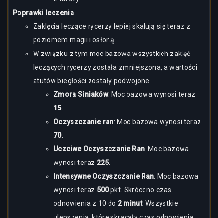
Poprawki leczenia
Zaklęcia leczące rycerzy lepiej skalują się teraz z
poziomem magii i osłoną.
W związku z tym moc bazowa wszystkich zaklęć
leczących rycerzy została zmniejszona, a wartości
atutów biegłości zostały podwojone.
Zmora Siniaków
: Moc bazowa wynosi teraz
15
.
Oczyszczanie ran
: Moc bazowa wynosi teraz
70
.
Uczciwe Oczyszczanie Ran
: Moc bazowa
wynosi teraz
225
.
Intensywne Oczyszczanie Ran
: Moc bazowa
wynosi teraz
500
pkt. Skrócono czas
odnowienia z 10 do
2 minut
. Wszystkie
ulepszenia, które skracały czas odnowienia,