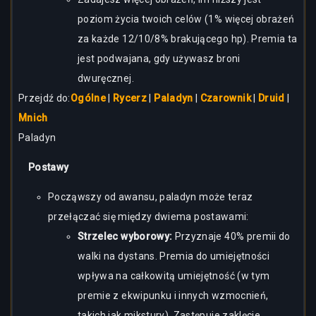
poziom życia twoich celów (1% więcej obrażeń
za każde 12/10/8% brakującego hp). Premia ta
jest podwajana, gdy używasz broni
dwuręcznej.
Przejdź do:
Ogólne
|
Rycerz
|
Paladyn
|
Czarownik
|
Druid
|
Mnich
Paladyn
Postawy
Począwszy od awansu, paladyn może teraz
przełączać się między dwiema postawami:
Strzelec wyborowy:
Przyznaje 40% premii do
walki na dystans. Premia do umiejętności
wpływa na całkowitą umiejętność (w tym
premie z ekwipunku i innych wzmocnień,
takich jak mikstury). Zastępuje zaklęcie