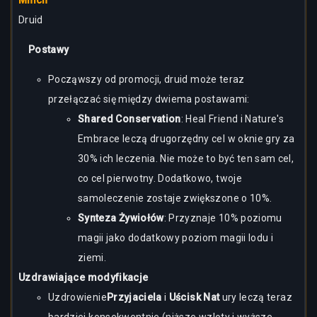
Mnich
Druid
Postawy
Począwszy od promocji, druid może teraz
przełączać się między dwiema postawami:
Shared Conservation
:
Heal Friend i Nature's
Embrace leczą drugorzędny cel w oknie gry za
30% ich leczenia. Nie może to być ten sam cel,
co cel pierwotny. Dodatkowo, twoje
samoleczenie zostaje zwiększone o 10%.
Synteza Żywiołów
: Przyznaje 10% poziomu
magii jako dodatkowy poziom magii lodu i
ziemi.
Uzdrawiające modyfikacje
Uzdrowienie
Przyjaciela
i
Uścisk Nat
ury leczą teraz