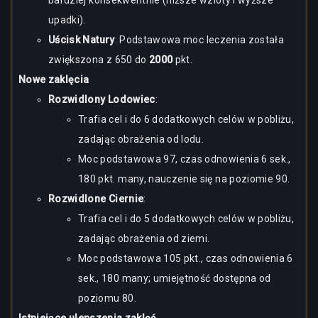
bardziej konsekwentnie (niższe wzloty i wyższe
upadki).
Uścisk Natury
: Podstawowa moc leczenia została
zwiększona z 650 do
2000
pkt.
Nowe zaklęcia
Rozwidlony Lodowiec
:
Trafia cel i do 6 dodatkowych celów w pobliżu,
zadając obrażenia od lodu.
Moc podstawowa 97, czas odnowienia 6 sek.,
180 pkt. many, nauczenie się na poziomie 90.
Rozwidlone Ciernie
:
Trafia cel i do 5 dodatkowych celów w pobliżu,
zadając obrażenia od ziemi.
Moc podstawowa 105 pkt., czas odnowienia 6
sek., 180 many; umiejętność dostępna od
poziomu 80.