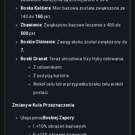
Boska Kaldera
: Moc bazowa została zwiększona ze
140 do
160
pkt.
Zbawienie
: Zwiększono bazowe leczenie z 400 do
500
pkt.
Boskie Olśnienie
: Zasięg skoku został zwiększony do
7.
Boski Granat
: Teraz umożliwia trzy tryby celowania.
Z celownikiem.
Z pozycją kursora.
Wokół celu lub w przypadku braku celu wokół
postaci.
Zmiany w Kole Przeznaczenia
Ulepszenia
Boskiej Zapory
:
I: +10% obrażeń bazowych.
II: +15% obrażeń bazowych.