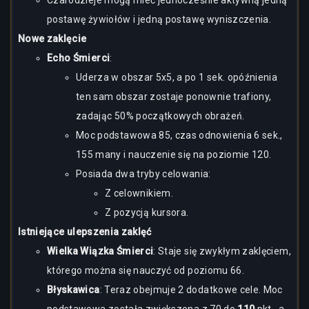
Czarodzieje mogą mieć jednocześnie aktywną jedną
postawę żywiołów i jedną postawę wyniszczenia.
Nowe zaklęcie
Echo Śmierci
:
Uderza w obszar 5x5, a po 1 sek. opóźnienia
ten sam obszar zostaje ponownie trafiony,
zadając 50% początkowych obrażeń.
Moc podstawowa 85, czas odnowienia 6 sek.,
155 many i nauczenie się na poziomie 120.
Posiada dwa tryby celowania:
Z celownikiem.
Z pozycją kursora.
Istniejące ulepszenia zaklęć
Wielka Wiązka Śmierci
: Staje się zwykłym zaklęciem,
którego można się nauczyć od poziomu 66.
Błyskawica
: Teraz obejmuje 2 dodatkowe cele. Moc