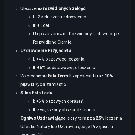
Ulepszenia
rozwidlonych zaklęć
:
I: -2 sek. czasu odnowienia.
II: +1 cel.
Ulepsza zarówno Rozwidlony Lodowiec, jak i
Rozwidlone Ciernie.
Uzdrowienie Przyjaciela
:
I: +4% bazowego leczenia.
II: +6% podstawowego leczenia.
Wzmocnienie
Fala Terry
II zapewnia teraz
10%
pijawki życia zamiast 5.
Silna Fala Lodu
:
I: +6% bazowych obrażeń.
II: Zwiększony obszar działania.
Ogniwo Uzdrawiające
leczy teraz za
25%
leczenia
Uścisku Natury lub Uzdrawiającego Przyjaciela