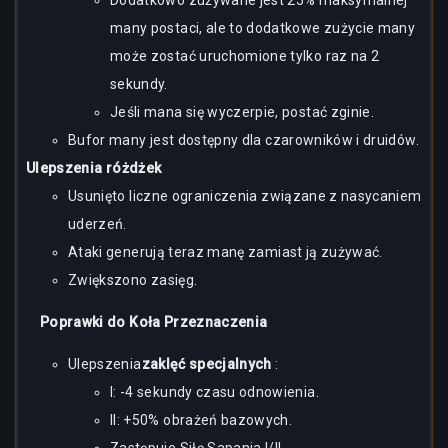
Dodatkowo zużywane jest 25% maksymalnej
many postaci, ale to dodatkowe zużycie many
może zostać uruchomione tylko raz na 2
sekundy.
Jeśli mana się wyczerpie, postać zginie.
Bufor many jest dostępny dla czarowników i druidów.
Ulepszenia różdżek
Usunięto liczne ograniczenia związane z nasycaniem
uderzeń.
Ataki generują teraz manę zamiast ją zużywać.
Zwiększono zasięg.
Poprawki do Koła Przeznaczenia
Ulepszenia
zaklęć specjalnych
:
I: -4 sekundy czasu odnowienia.
II: +50% obrażeń bazowych.