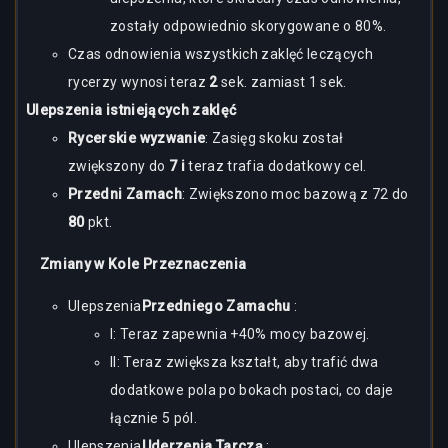
zostały odpowiednio skorygowane o 80%.
Czas odnowienia wszystkich zaklęć leczących
rycerzy wynosi teraz
2
sek. zamiast 1 sek.
Ulepszenia istniejących zaklęć
Rycerskie wyzwanie
: Zasięg skoku został
zwiększony do
7 i
teraz trafia dodatkowy cel.
Przedni Zamach
: Zwiększono moc bazową z 72 do
80
pkt.
Zmiany w Kole Przeznaczenia
Ulepszenia
Przedniego Zamachu
:
I: Teraz zapewnia +40% mocy bazowej.
II: Teraz zwiększa kształt, aby trafić dwa
dodatkowe pola po bokach postaci, co daje
łącznie 5 pól.
Ulepszenia
Uderzenia Tarczą
: