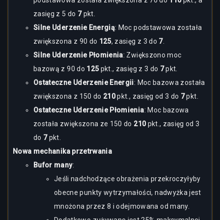
podstawowa została zwiększona z 70 do
110
pkt., a
zasięg z 5 do
7
pkt.
Silne Uderzenie Energią
: Moc podstawowa została
zwiększona z 90 do
125
, zasięg z 3 do
7
.
Silne Uderzenie Płomienia
: Zwiększono moc
bazową z 90 do
125
pkt., zasięg z 3 do
7
pkt.
Ostateczne Uderzenie Energii
: Moc bazowa została
zwiększona z 150 do
210
pkt., zasięg od 3 do
7
pkt.
Ostateczne Uderzenie Płomienia
: Moc bazowa
została zwiększona ze 150 do
210
pkt., zasięg od 3
do
7
pkt.
Nowa mechanika przetrwania
Bufor many
:
Jeśli nadchodzące obrażenia przekroczyłyby
obecne punkty wytrzymałości, nadwyżka jest
mnożona przez 8 i odejmowana od many.