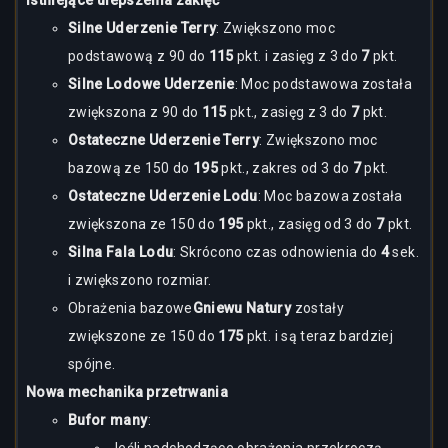
Istniejące ulepszenia zaklęć
Silne Uderzenie Terry
: Zwiększono moc
podstawową z 90 do
115
pkt. i zasięg z 3 do
7
pkt.
Silne Lodowe Uderzenie
: Moc podstawowa została
zwiększona z 90 do
115
pkt., zasięg z 3 do
7
pkt.
Ostateczne Uderzenie Terry
: Zwiększono moc
bazową ze 150 do
195
pkt., zakres od 3 do
7
pkt.
Ostateczne Uderzenie Lodu
: Moc bazowa została
zwiększona ze 150 do
195
pkt., zasięg od 3 do
7
pkt.
Silna Fala Lodu
: Skrócono czas odnowienia do
4
sek.
i zwiększono rozmiar.
Obrażenia bazowe
Gniewu Natury
zostały
zwiększone ze 150 do
175
pkt. i są teraz bardziej
spójne.
Nowa mechanika przetrwania
Bufor many
: