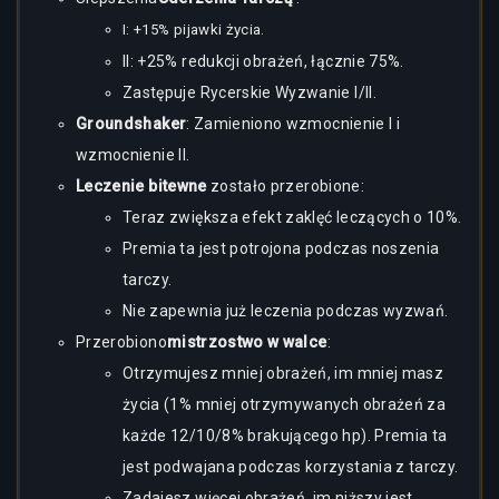
I: +15% pijawki życia.
II: +25% redukcji obrażeń, łącznie 75%.
Zastępuje Rycerskie Wyzwanie I/II.
Groundshaker
: Zamieniono wzmocnienie I i
wzmocnienie II.
Leczenie bitewne
zostało przerobione:
Teraz zwiększa efekt zaklęć leczących o 10%.
Premia ta jest potrojona podczas noszenia
tarczy.
Nie zapewnia już leczenia podczas wyzwań.
Przerobiono
mistrzostwo w walce
:
Otrzymujesz mniej obrażeń, im mniej masz
życia (1% mniej otrzymywanych obrażeń za
każde 12/10/8% brakującego hp). Premia ta
jest podwajana podczas korzystania z tarczy.
Zadajesz więcej obrażeń, im niższy jest