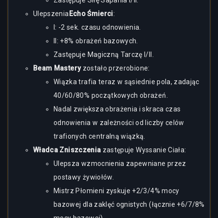
Zastępuje Siłę Sapania I/II.
Ulepszenia
Echo Śmierci
:
I: -2 sek. czasu odnowienia.
II: +8% obrażeń bazowych.
Zastępuje Magiczną Tarczę I/II.
Beam Mastery
zostało przerobione:
Wiązka trafia teraz w sąsiednie pola, zadając
40/60/80% początkowych obrażeń.
Nadal zwiększa obrażenia i skraca czas
odnowienia w zależności od liczby celów
trafionych centralną wiązką.
Władca Zniszczenia
zastępuje Wyssanie Ciała:
Ulepsza wzmocnienia zapewniane przez
postawy żywiołów.
Mistrz Płomieni zyskuje +2/3/4% mocy
bazowej dla zaklęć ognistych (łącznie +6/7/8%