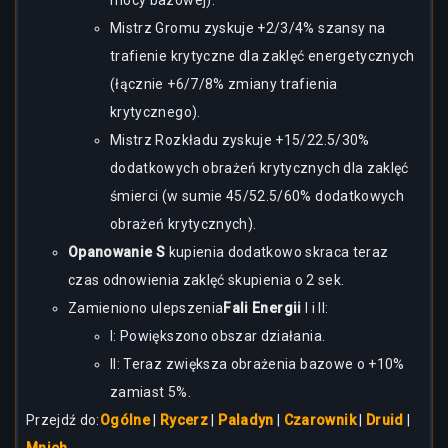
mocy bazowej).
Mistrz Gromu zyskuje +2/3/4% szansy na
trafienie krytyczne dla zaklęć energetycznych
(łącznie +6/7/8% zmiany trafienia
krytycznego).
Mistrz Rozkładu zyskuje +15/22.5/30%
dodatkowych obrażeń krytycznych dla zaklęć
śmierci (w sumie 45/52.5/60% dodatkowych
obrażeń krytycznych).
Opanowanie S
kupienia dodatkowo skraca teraz
czas odnowienia zaklęć skupienia o 2 sek.
Zamieniono ulepszenia
Fali Energii
I i II:
I: Powiększono obszar działania.
II: Teraz zwiększa obrażenia bazowe o +10%
zamiast 5%.
Przejdź do:
Ogólne
|
Rycerz
|
Paladyn
|
Czarownik
|
Druid
|