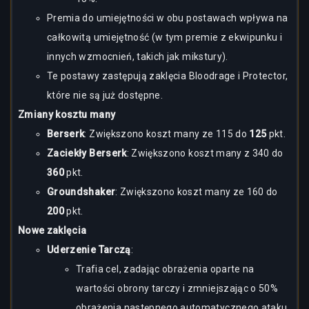
Premia do umiejętności w obu postawach wpływa na
całkowitą umiejętność (w tym premie z ekwipunku i
innych wzmocnień, takich jak mikstury).
Te postawy zastępują zaklęcia Bloodrage i Protector,
które nie są już dostępne.
Zmiany kosztu many
Berserk
: Zwiększono koszt many ze 115 do
125
pkt.
Zaciekły Berserk
: Zwiększono koszt many z 340 do
360
pkt.
Groundshaker
: Zwiększono koszt many ze 160 do
200
pkt.
Nowe zaklęcia
Uderzenie Tarczą
:
Trafia cel, zadając obrażenia oparte na
wartości obrony tarczy i zmniejszając o 50%
obrażenia następnego automatycznego ataku